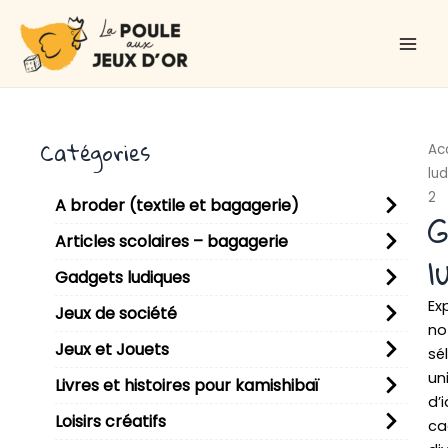
Aller
Main
au
Men
contenu
Catégories
Ac
lu
2
A broder (textile et bagagerie)
G
Articles scolaires – bagagerie
l
Gadgets ludiques
Ex
Jeux de société
no
Jeux et Jouets
sé
un
Livres et histoires pour kamishibaï
d’
Loisirs créatifs
ca