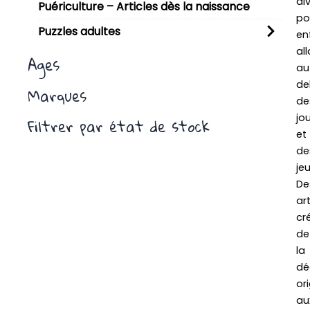
di
Puériculture – Articles dès la naissance
po
Puzzles adultes
en
al
Ages
au
de
Marques
de
jo
Filtrer par état de stock
et
de
jeu
De
art
cré
de
la
dé
ori
au