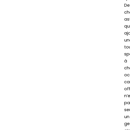
De
ch
as
qu
aj
un
to
sp
à
ch
oc
ca
off
n’
pa
se
un
ge