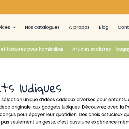
vices
Nos catalogues
A propos
Blog
Cont
 et histoires pour kamishibaï
Articles scolaires – baga
ts ludiques
 sélection unique d’idées cadeaux diverses pour enfants, al
a déco originale, aux gadgets ludiques. Découvrez avec la
onçus pour égayer leur quotidien. Des choix astucieux qu
st pas seulement un geste, c’est aussi une expérience mém