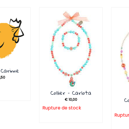
– Carinne
,50
Collier – Carlota
C
€
10,00
Rupture de stock
Ruptur