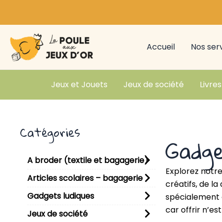
Aller
au
contenu
Accueil
Nos ser
Jeux et Jouets
Jeux de société
Livres
Catégories
Gadge
A broder (textile et bagagerie)
Explorez notre
Articles scolaires – bagagerie
créatifs, de l
Gadgets ludiques
spécialement c
car offrir n’e
Jeux de société