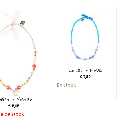
Collier – Nova
€
7,80
En stock
ollier – Maren
€
5,95
e de stock