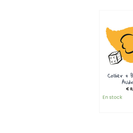
Collier + 
Aud
€
8
En stock