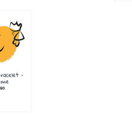
Bracelet –
rone
,90