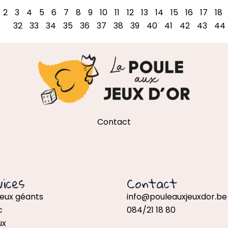
2
3
4
5
6
7
8
9
10
11
12
13
14
15
16
17
18
32
33
34
35
36
37
38
39
40
41
42
43
44
Contact
ices
Contact
jeux géants
info@pouleauxjeuxdor.be
c
084/21 18 80
ux