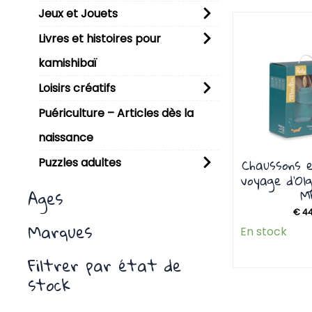
Jeux et Jouets
P
Livres et histoires pour
kamishibaï
Loisirs créatifs
Puériculture – Articles dès la
naissance
Chaussons e
Puzzles adultes
voyage d’Ol
Ages
M
€
44
Marques
En stock
Filtrer par état de
stock