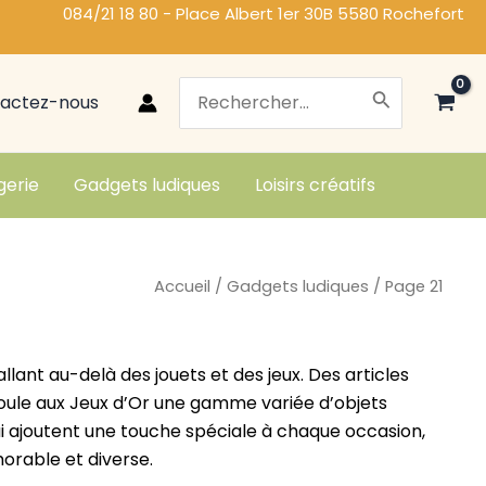
084/21 18 80 - Place Albert 1er 30B 5580 Rochefort
Search
actez-nous
for:
gerie
Gadgets ludiques
Loisirs créatifs
Accueil
/
Gadgets ludiques
/ Page 21
lant au-delà des jouets et des jeux. Des articles
 Poule aux Jeux d’Or une gamme variée d’objets
i ajoutent une touche spéciale à chaque occasion,
orable et diverse.