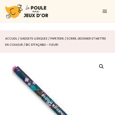
Aller
Main
au
Men
contenu
ACCUEIL
/
GADGETS LUDIQUES
/
PAPETERIE
/
ECRIRE, DESSINER ET METTRE
EN COULEUR
/ BIC EFFAÇABLE – FLEURI