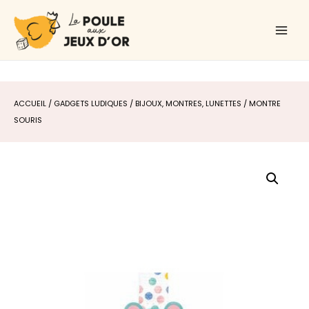
Aller
Main
au
Men
contenu
ACCUEIL
/
GADGETS LUDIQUES
/
BIJOUX, MONTRES, LUNETTES
/ MONTRE
SOURIS