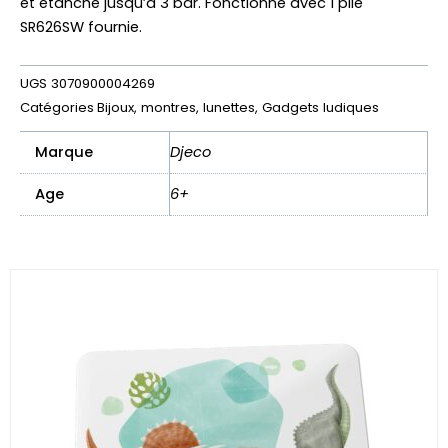
et étanche jusqu’à 3 bar. Fonctionne avec 1 pile
SR626SW fournie.
UGS
3070900004269
Catégories
Bijoux, montres, lunettes
,
Gadgets ludiques
Marque
Djeco
Age
6+