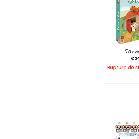
Farm
€
24
Rupture de s