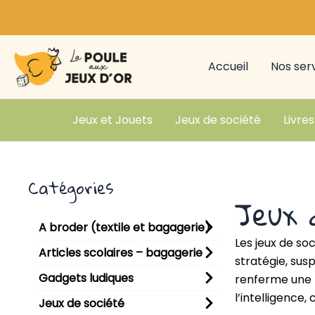
Aller
au
contenu
Accueil
Nos ser
Jeux et Jouets
Jeux de société
Livres
Catégories
Jeux 
A broder (textile et bagagerie)
Les jeux de s
Articles scolaires – bagagerie
stratégie, sus
Gadgets ludiques
renferme une p
l’intelligence
Jeux de société