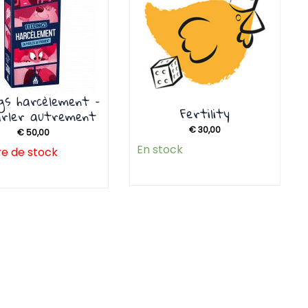
ngs harcèlement –
Fertility
arler autrement
€
30,00
€
50,00
En stock
e de stock