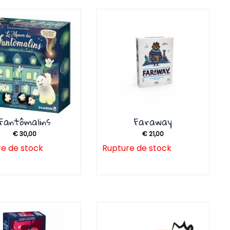
ge
ge
Page
Page
Page
Page
Page
Page
Page
Page
Page
Page
Page
Page
Page
Page
Page
Page
Page
Page
Page
Fantômalins
Faraway
€
30,00
€
21,00
e de stock
Rupture de stock