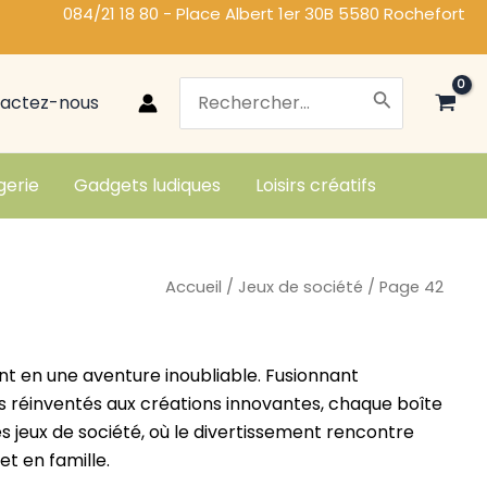
084/21 18 80 - Place Albert 1er 30B 5580 Rochefort
Search
actez-nous
for:
gerie
Gadgets ludiques
Loisirs créatifs
Accueil
/
Jeux de société
/ Page 42
 en une aventure inoubliable. Fusionnant
ues réinventés aux créations innovantes, chaque boîte
 jeux de société, où le divertissement rencontre
t en famille.