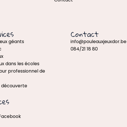
ices
Contact
jeux géants
info@pouleauxjeuxdor.be
c
084/21 18 80
ux
ux dans les écoles
our professionnel de
x découverte
ces
 Facebook