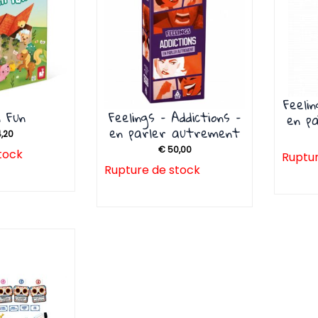
Feeli
 Fun
Feelings – Addictions –
en p
en parler autrement
,20
€
50,00
tock
Ruptur
Rupture de stock