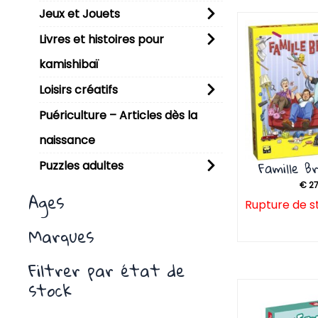
Jeux et Jouets
P
Livres et histoires pour
kamishibaï
Loisirs créatifs
Puériculture – Articles dès la
naissance
Famille B
Puzzles adultes
€
27
Ages
Rupture de s
Marques
Filtrer par état de
stock