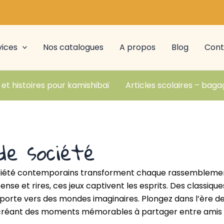
vices
Nos catalogues
A propos
Blog
Cont
 et histoires pour kamishibaï
Articles scolaires – baga
de société
ociété contemporains transforment chaque rassemblement
pense et rires, ces jeux captivent les esprits. Des classiq
orte vers des mondes imaginaires. Plongez dans l’ère des
, créant des moments mémorables à partager entre amis e