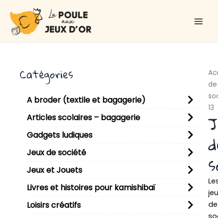
Aller
Main
au
Men
contenu
Catégories
Ac
de
so
A broder (textile et bagagerie)
13
J
Articles scolaires – bagagerie
Gadgets ludiques
d
Jeux de société
s
Jeux et Jouets
Le
Livres et histoires pour kamishibaï
je
de
Loisirs créatifs
so