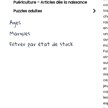
Puériculture – Articles dès la naissance
co
tr
Puzzles adultes
ch
Ages
ra
en
Marques
un
av
Filtrer par état de stock
in
Fu
st
su
et
rir
ce
je
ca
les
esp