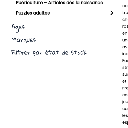
Puériculture – Articles dès la naissance
co
tr
Puzzles adultes
ch
Ages
ra
en
Marques
un
av
Filtrer par état de stock
in
Fu
st
su
et
rir
ce
je
ca
les
esp