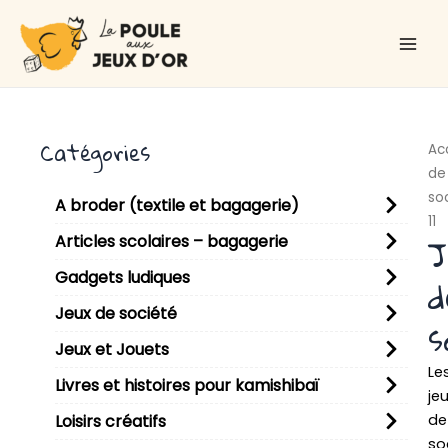
Aller
Main
au
Men
contenu
Catégories
Ac
de
so
A broder (textile et bagagerie)
11
J
Articles scolaires – bagagerie
Gadgets ludiques
d
Jeux de société
s
Jeux et Jouets
Le
Livres et histoires pour kamishibaï
je
de
Loisirs créatifs
so