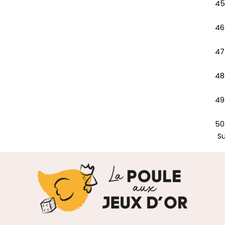
45
46
47
48
49
50
S