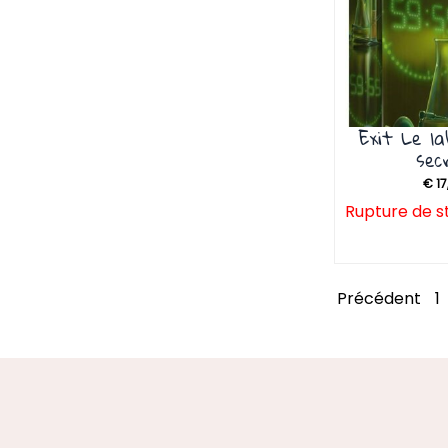
Exit Le l
sec
€
17
Rupture de s
Précédent
1