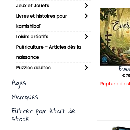
Jeux et Jouets
P
Livres et histoires pour
kamishibaï
Loisirs créatifs
Puériculture – Articles dès la
naissance
Ever
Puzzles adultes
€
79
Ages
Rupture de s
Marques
Filtrer par état de
stock