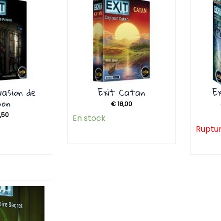
évasion de
Exit Catan
E
son
€
18,00
,50
En stock
Ruptur