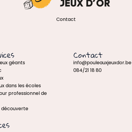
Contact
ices
Contact
jeux géants
info@pouleauxjeuxdor.be
c
084/21 18 80
ux
ux dans les écoles
our professionnel de
x découverte
ces