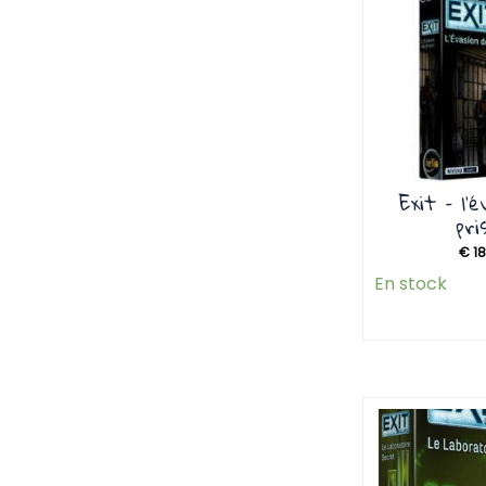
Exit – l’
pri
€
18
En stock