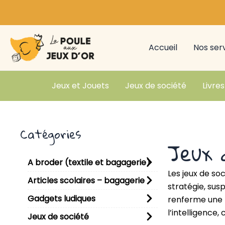
Aller
au
contenu
Accueil
Nos ser
Jeux et Jouets
Jeux de société
Livres
Catégories
Jeux 
A broder (textile et bagagerie)
Les jeux de s
Articles scolaires – bagagerie
stratégie, sus
Gadgets ludiques
renferme une p
l’intelligence
Jeux de société