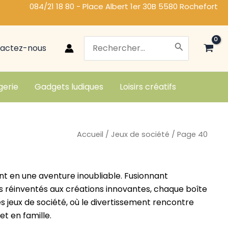
084/21 18 80 - Place Albert 1er 30B 5580 Rochefort
Search
actez-nous
for:
gerie
Gadgets ludiques
Loisirs créatifs
Accueil
/
Jeux de société
/ Page 40
 en une aventure inoubliable. Fusionnant
ues réinventés aux créations innovantes, chaque boîte
 jeux de société, où le divertissement rencontre
t en famille.