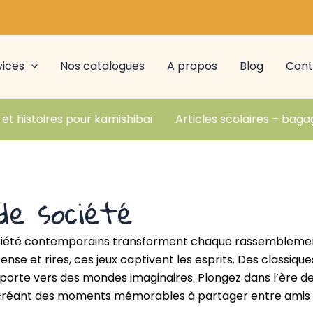
vices
Nos catalogues
A propos
Blog
Cont
 et histoires pour kamishibaï
Articles scolaires – baga
de société
ociété contemporains transforment chaque rassemblement
pense et rires, ces jeux captivent les esprits. Des classiq
orte vers des mondes imaginaires. Plongez dans l’ère des
, créant des moments mémorables à partager entre amis e