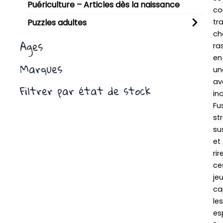
Puériculture – Articles dès la naissance
co
tr
Puzzles adultes
ch
Ages
ra
en
Marques
un
av
Filtrer par état de stock
in
Fu
st
su
et
rir
ce
je
ca
les
esp