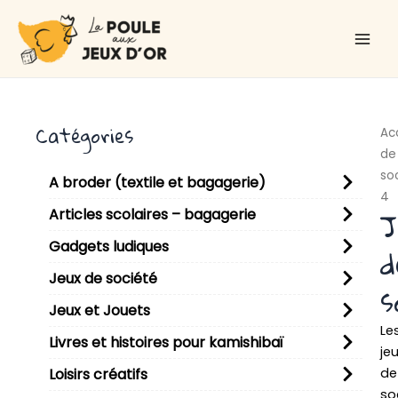
Aller
Main
au
Men
contenu
Catégories
Ac
de
so
A broder (textile et bagagerie)
4
J
Articles scolaires – bagagerie
Gadgets ludiques
d
Jeux de société
s
Jeux et Jouets
Le
Livres et histoires pour kamishibaï
je
de
Loisirs créatifs
so