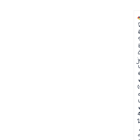
j
(
2