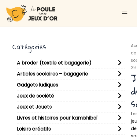
Aller
Main
au
Men
contenu
Catégories
Ac
de
so
A broder (textile et bagagerie)
29
J
Articles scolaires – bagagerie
Gadgets ludiques
d
Jeux de société
s
Jeux et Jouets
Le
Livres et histoires pour kamishibaï
je
de
Loisirs créatifs
so