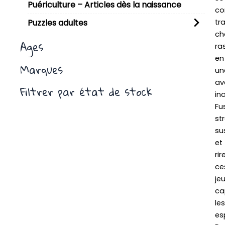
Puériculture – Articles dès la naissance
co
tr
Puzzles adultes
ch
Ages
ra
en
Marques
un
av
Filtrer par état de stock
in
Fu
st
su
et
rir
ce
je
ca
les
esp