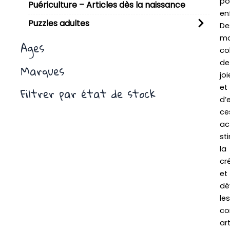
po
Puériculture – Articles dès la naissance
en
Puzzles adultes
De
m
Ages
co
de
Marques
joi
et
Filtrer par état de stock
d’
ce
ac
st
la
cr
et
dé
les
co
art