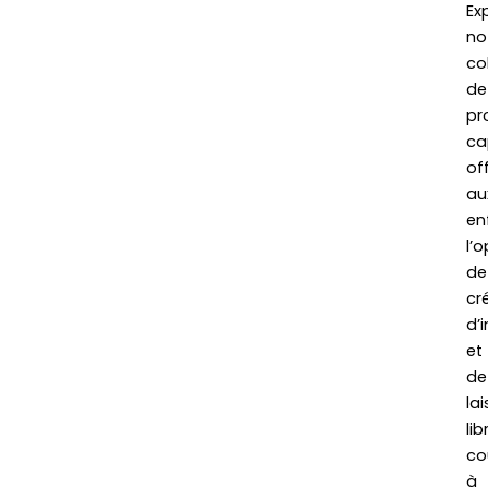
Ex
no
co
de
pr
ca
of
au
en
l’
de
cré
d’
et
de
lai
lib
co
à