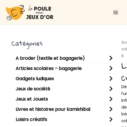
Aller
Main
au
Men
contenu
Catégories
Ac
cré
8
A broder (textile et bagagerie)
L
Articles scolaires – bagagerie
c
Gadgets ludiques
Dé
Jeux de société
l’u
Jeux et Jouets
inf
de
Livres et histoires pour kamishibaï
loi
Loisirs créatifs
cr