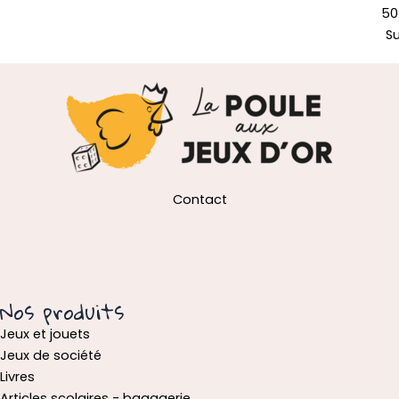
50
S
Contact
Nos produits
Jeux et jouets
Jeux de société
Livres
Articles scolaires - bagagerie