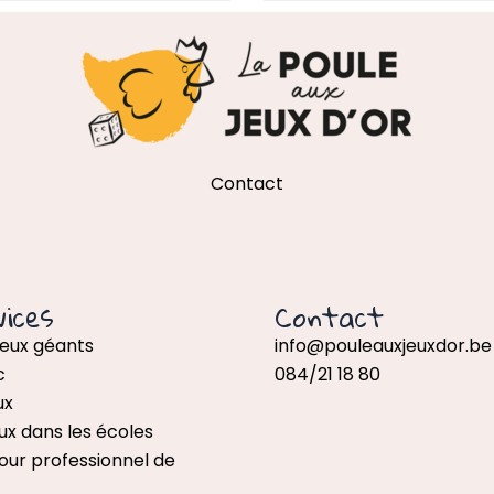
Contact
ices
Contact
jeux géants
info@pouleauxjeuxdor.be
c
084/21 18 80
ux
ux dans les écoles
our professionnel de