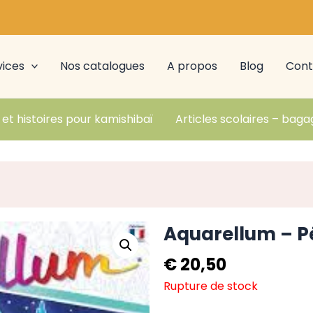
vices
Nos catalogues
A propos
Blog
Cont
 et histoires pour kamishibaï
Articles scolaires – baga
Aquarellum – P
€
20,50
Rupture de stock