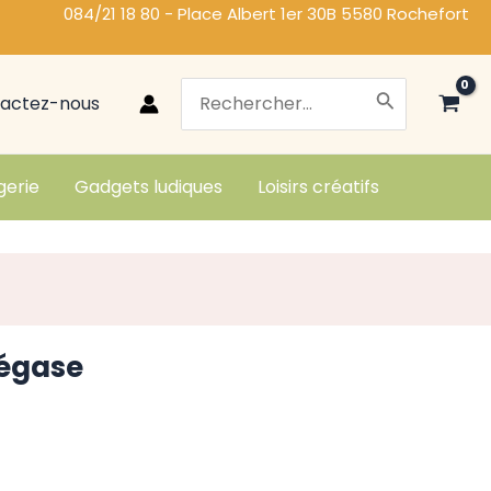
084/21 18 80 - Place Albert 1er 30B 5580 Rochefort
Search
actez-nous
for:
gerie
Gadgets ludiques
Loisirs créatifs
égase