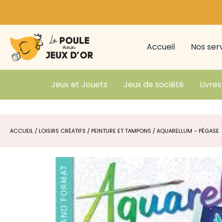
Aller
au
contenu
Accueil
Nos ser
Jeux et Jouets
Jeux de société
Livres
ACCUEIL
/
LOISIRS CRÉATIFS
/
PEINTURE ET TAMPONS
/ AQUARELLUM – PÉGASE