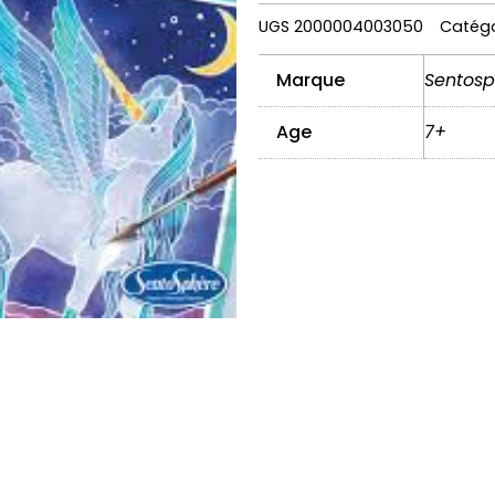
UGS
2000004003050
Catégo
Marque
Sentosp
Age
7+