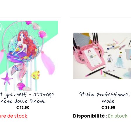
it yourself – attrape
Studio professionnel
rêve douce sirène
mode
€
12,50
€
39,95
re de stock
Disponibilité :
En stock