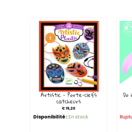
Artistic – Porte-clefs
Do 
catcheurs
€
15,20
Disponibilité :
En stock
Ruptu