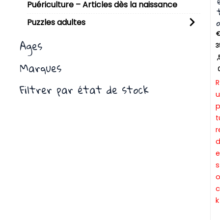
Puériculture – Articles dès la naissance
o
Puzzles adultes
Ages
3
,
Marques
R
Filtrer par état de stock
u
t
r
e
s
c
k