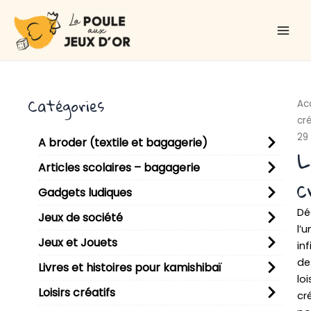
Aller
Main
au
Men
contenu
Catégories
Ac
cré
29
A broder (textile et bagagerie)
L
Articles scolaires – bagagerie
c
Gadgets ludiques
Dé
Jeux de société
l’u
Jeux et Jouets
inf
de
Livres et histoires pour kamishibaï
loi
Loisirs créatifs
cr