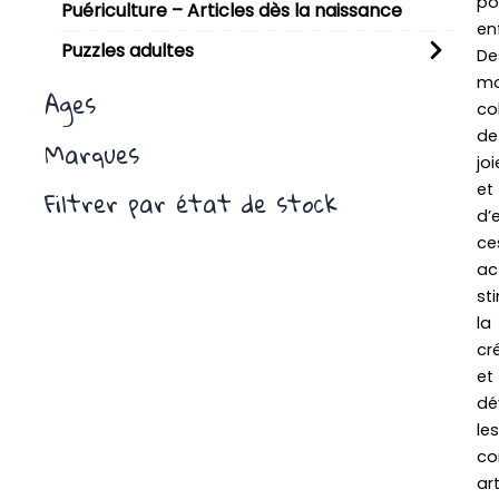
po
Puériculture – Articles dès la naissance
en
Puzzles adultes
De
m
Ages
co
de
Marques
joi
et
Filtrer par état de stock
d’
ce
ac
st
la
cr
et
dé
les
co
art