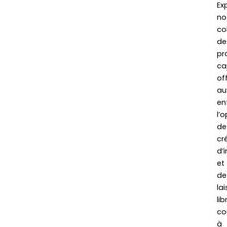
Ex
no
co
de
pr
ca
of
au
en
l’
de
cré
d’
et
de
lai
lib
co
à