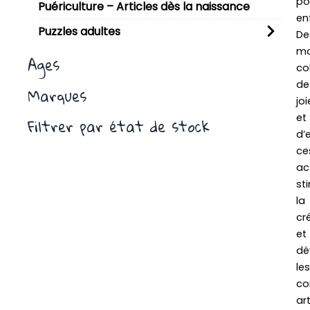
po
Puériculture – Articles dès la naissance
en
Puzzles adultes
De
m
Ages
co
de
Marques
joi
et
Filtrer par état de stock
d’
ce
ac
st
la
cr
et
dé
les
co
art