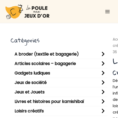
Aller
Main
au
Men
contenu
Catégories
Ac
cré
36
A broder (textile et bagagerie)
L
Articles scolaires – bagagerie
c
Gadgets ludiques
Dé
Jeux de société
l’u
Jeux et Jouets
inf
de
Livres et histoires pour kamishibaï
loi
Loisirs créatifs
cr