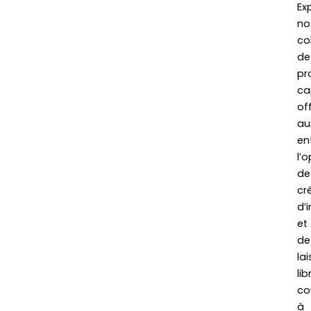
Ex
no
co
de
pr
ca
of
au
en
l’
de
cré
d’
et
de
lai
lib
co
à