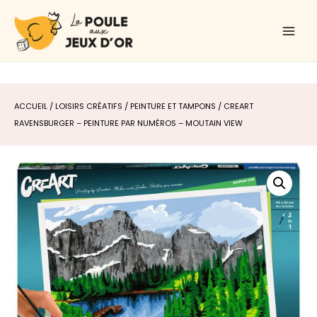
Aller
Main
au
Men
contenu
ACCUEIL
/
LOISIRS CRÉATIFS
/
PEINTURE ET TAMPONS
/ CREART
RAVENSBURGER – PEINTURE PAR NUMÉROS – MOUTAIN VIEW