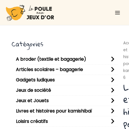
Aller
Main
au
Men
contenu
Catégories
Ac
et
his
A broder (textile et bagagerie)
po
Articles scolaires – bagagerie
ka
6
Gadgets ludiques
L
Jeux de société
e
Jeux et Jouets
h
Livres et histoires pour kamishibaï
p
Loisirs créatifs