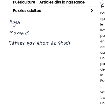
k
Puériculture – Articles dès la naissance
Puzzles adultes
Pa
qu
Ages
le
liv
Marques
po
Filtrer par état de stock
en
es
au
un
pa
de
la
Po
…
vo
tr
un