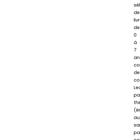
sé
de
liv
de
0
à
7
an
co
de
co
Le
pa
th
(é
au
sa
pa