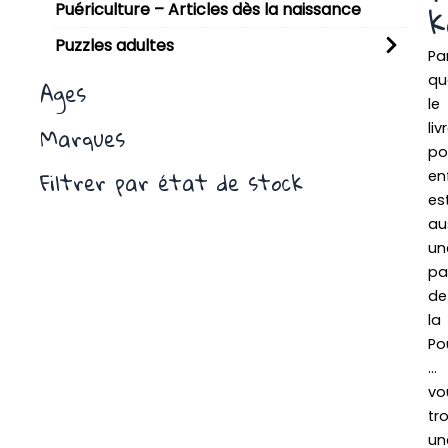
k
Puériculture – Articles dès la naissance
Puzzles adultes
Pa
qu
Ages
le
liv
Marques
po
Filtrer par état de stock
en
es
au
un
pa
de
la
Po
…
vo
tr
un