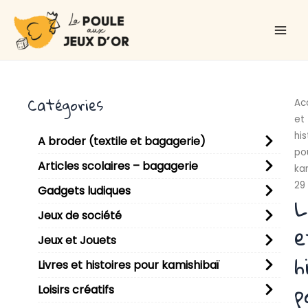
Aller
Main
au
Men
contenu
Catégories
Ac
et
his
A broder (textile et bagagerie)
po
Articles scolaires – bagagerie
ka
29
Gadgets ludiques
L
Jeux de société
e
Jeux et Jouets
h
Livres et histoires pour kamishibaï
p
Loisirs créatifs