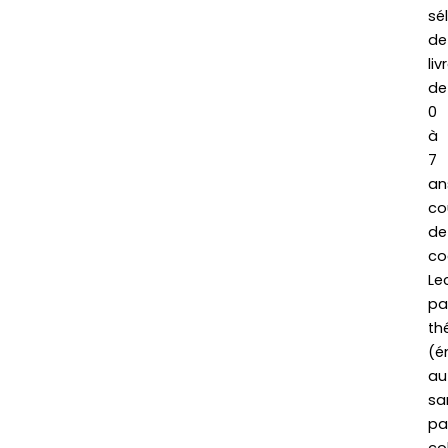
sé
de
liv
de
0
à
7
an
co
de
co
Le
pa
th
(é
au
sa
pa