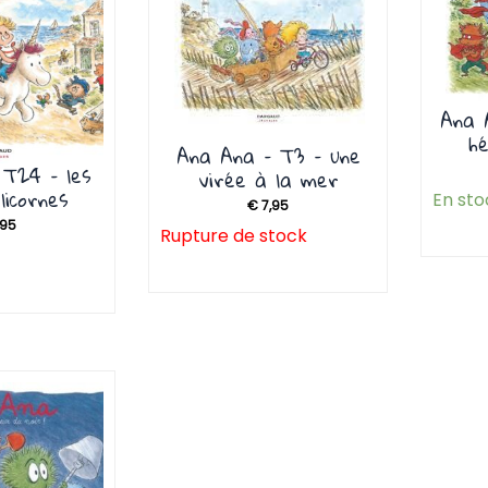
Ana 
h
Ana Ana – T3 – une
 T24 – les
virée à la mer
licornes
En sto
€
7,95
,95
Rupture de stock