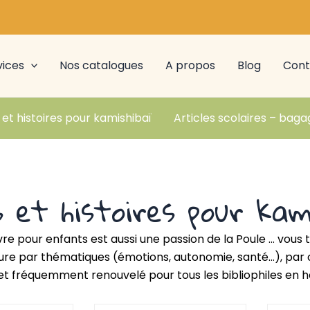
vices
Nos catalogues
A propos
Blog
Cont
 et histoires pour kamishibaï
Articles scolaires – baga
s et histoires pour kam
ivre pour enfants est aussi une passion de la Poule … vous 
ure par thématiques (émotions, autonomie, santé…), par 
 et fréquemment renouvelé pour tous les bibliophiles en 