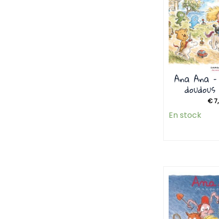
Ana Ana –
doudous 
€
7
En stock