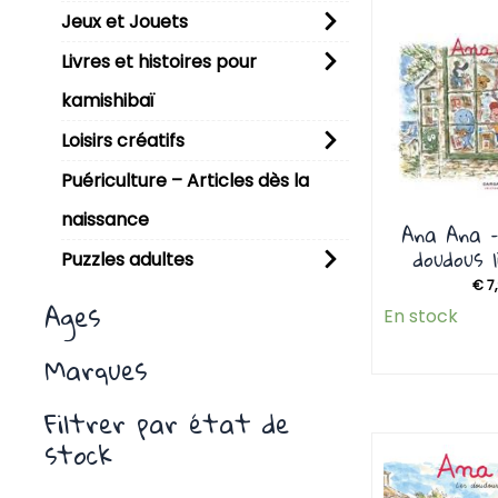
P
Jeux et Jouets
Livres et histoires pour
kamishibaï
Loisirs créatifs
Puériculture – Articles dès la
naissance
Ana Ana –
doudous 
Puzzles adultes
€
7
Ages
En stock
Marques
Filtrer par état de
stock