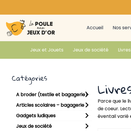
Aller
au
contenu
Accueil
Nos ser
Jeux et Jouets
Jeux de société
Livres
Catégories
Livre
A broder (textile et bagagerie)
Parce que le l
Articles scolaires – bagagerie
de coeur. Lect
Gadgets ludiques
éventail varié
Jeux de société