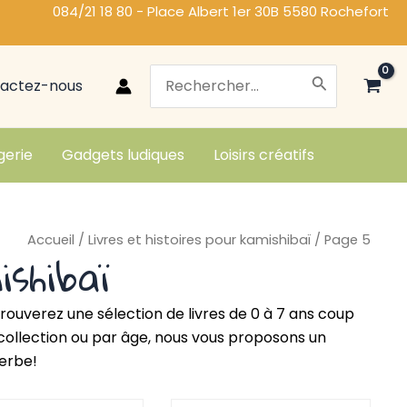
084/21 18 80 - Place Albert 1er 30B 5580 Rochefort
Search
actez-nous
for:
gerie
Gadgets ludiques
Loisirs créatifs
Accueil
/
Livres et histoires pour kamishibaï
/ Page 5
ishibaï
trouverez une sélection de livres de 0 à 7 ans coup
collection ou par âge, nous vous proposons un
herbe!