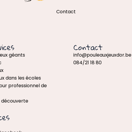
Contact
ices
Contact
jeux géants
info@pouleauxjeuxdor.be
c
084/21 18 80
ux
ux dans les écoles
our professionnel de
x découverte
ces