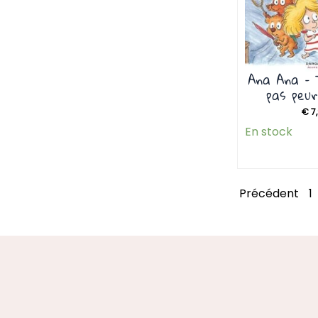
Ana Ana – 
pas peur
€
7
En stock
Précédent
1