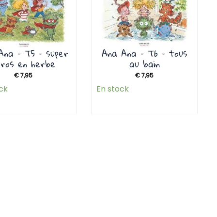
Ana – T5 – super
Ana Ana – T6 – tous
éros en herbe
au bain
€
7,95
€
7,95
ck
En stock