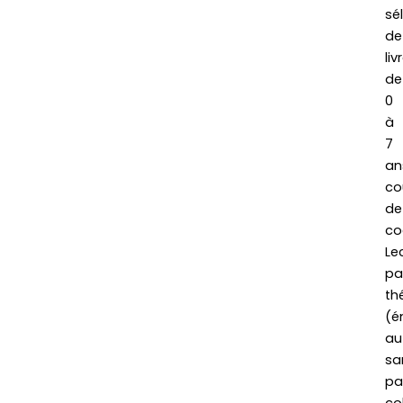
sé
de
liv
de
0
à
7
an
co
de
co
Le
pa
th
(é
au
sa
pa