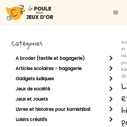
Aller
Main
au
Men
contenu
Catégories
Ac
et
his
A broder (textile et bagagerie)
po
Articles scolaires – bagagerie
ka
30
Gadgets ludiques
L
Jeux de société
e
Jeux et Jouets
h
Livres et histoires pour kamishibaï
p
Loisirs créatifs