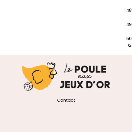
48
49
50
S
Contact