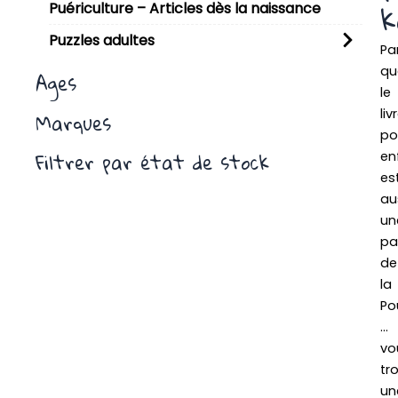
k
Puériculture – Articles dès la naissance
Puzzles adultes
Pa
qu
Ages
le
liv
Marques
po
Filtrer par état de stock
en
es
au
un
pa
de
la
Po
…
vo
tr
un