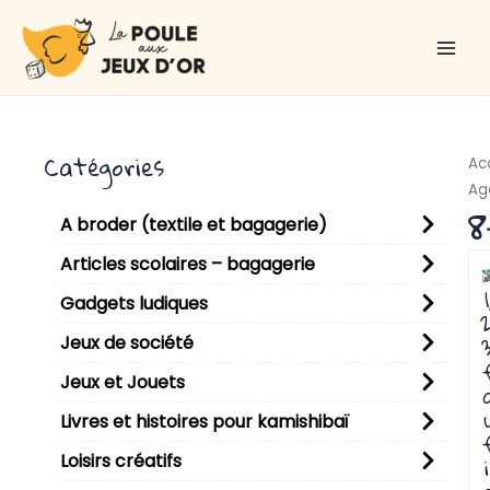
Aller
Main
au
Men
contenu
Catégories
Ac
Ag
8
A broder (textile et bagagerie)
P
P
P
P
P
P
P
P
P
P
P
P
P
P
P
P
P
P
P
P
P
P
P
P
P
P
P
P
P
P
P
P
P
P
P
P
P
P
P
P
P
P
P
P
P
P
P
P
P
P
Articles scolaires – bagagerie
1
Gadgets ludiques
2
3
Jeux de société
Jeux et Jouets
Livres et histoires pour kamishibaï
Loisirs créatifs
i