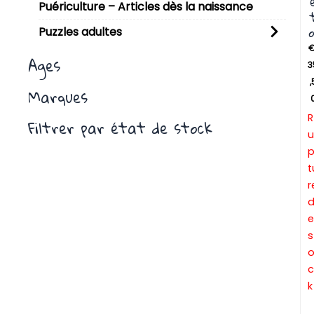
Puériculture – Articles dès la naissance
o
Puzzles adultes
Ages
3
,
Marques
R
Filtrer par état de stock
u
t
r
e
s
c
k