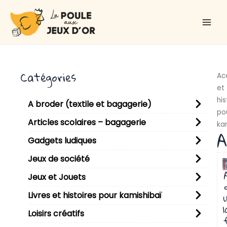
Aller
Main
au
Men
contenu
Catégories
Ac
et
his
A broder (textile et bagagerie)
po
Articles scolaires – bagagerie
ka
A
Gadgets ludiques
P
P
P
P
P
P
P
Jeux de société
Jeux et Jouets
Livres et histoires pour kamishibaï
u
l
Loisirs créatifs