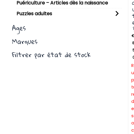
Puériculture – Articles dès la naissance
Puzzles adultes
Ages
Marques
8
Filtrer par état de stock
R
u
t
r
e
s
c