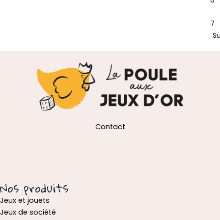
6
7
S
Contact
Nos produits
Jeux et jouets
Jeux de société