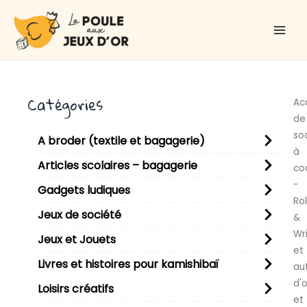
Aller
Main
au
Men
contenu
Catégories
Ac
de
so
A broder (textile et bagagerie)
à
Articles scolaires – bagagerie
co
-
Gadgets ludiques
Rol
Jeux de société
&
Wr
Jeux et Jouets
et
Livres et histoires pour kamishibaï
au
d'
Loisirs créatifs
et