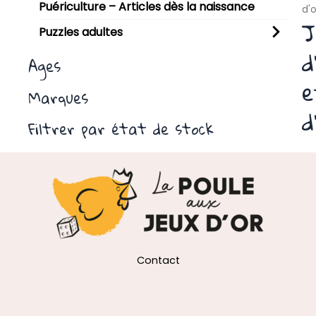
Puériculture – Articles dès la naissance
d'
J
Puzzles adultes
d
Ages
e
Marques
d
Filtrer par état de stock
Contact