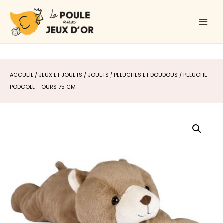
Aller
Main
au
Men
contenu
ACCUEIL
/
JEUX ET JOUETS
/
JOUETS
/
PELUCHES ET DOUDOUS
/ PELUCHE
PODCOLL – OURS 75 CM