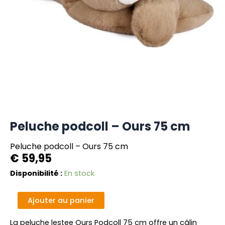
Peluche podcoll – Ours 75 cm
Peluche podcoll – Ours 75 cm
€
59,95
quantité
Disponibilité :
En stock
de
Peluche
Alternative:
Ajouter au panier
podcoll
-
La peluche lestee Ours Podcoll 75 cm offre un câlin