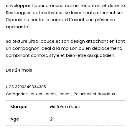
Ours
enveloppant pour procurer calme, réconfort et détente.
75
Ses longues pattes lestées se lovent naturellement sur
cm
l’épaule ou contre le corps, diffusant une présence
apaisante.
Sa texture ultra-douce et son design attachant en font
un compagnon idéal à la maison ou en déplacement,
combinant confort, style et bien-être au quotidien.
Dès 24 mois
UGS
3700349334305
Catégories
Jeux et Jouets
,
Jouets
,
Peluches et doudous
Marque
Histoire d'ours
Age
2+