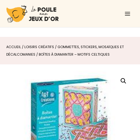
Aller
Main
au
Men
contenu
ACCUEIL
/
LOISIRS CRÉATIFS
/
GOMMETTES, STICKERS, MOSAÏQUES ET
DÉCALCOMANIES
/ BOÎTES À DIAMANTER – MOTIFS CELTIQUES