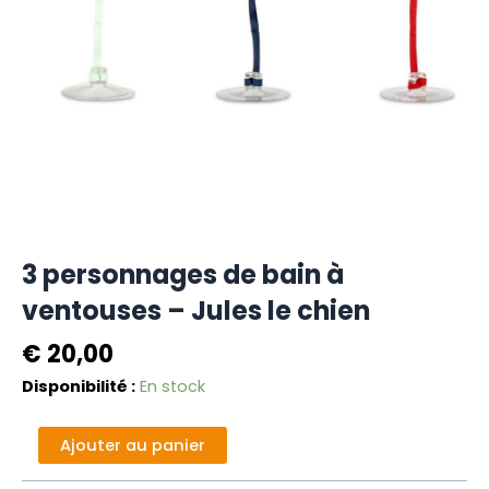
3 personnages de bain à
ventouses – Jules le chien
€
20,00
quantité
Disponibilité :
En stock
de
3
Alternative:
Ajouter au panier
personnages