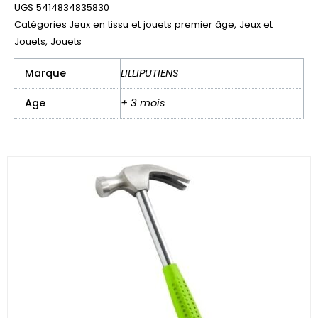
de
UGS
5414834835830
bain
Catégories
Jeux en tissu et jouets premier âge
,
Jeux et
à
Jouets
,
Jouets
ventouses
–
Marque
LILLIPUTIENS
Jules
le
Age
+ 3 mois
chien