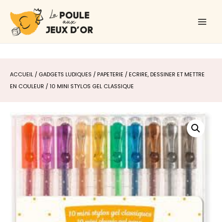
Aller
Main
au
Men
contenu
ACCUEIL
/
GADGETS LUDIQUES
/
PAPETERIE
/
ECRIRE, DESSINER ET METTRE
EN COULEUR
/ 10 MINI STYLOS GEL CLASSIQUE