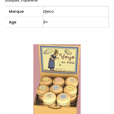
ludiques
,
Papeterie
Marque
Djeco
Age
6+