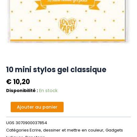
10 mini stylos gel classique
€
10,20
quantité
Disponibilité :
En stock
de
10
Alternative:
Ajouter au panier
mini
stylos
UGS
3070900037854
gel
Catégories
Ecrire, dessiner et mettre en couleur
,
Gadgets
classique