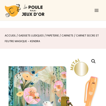
Aller
Main
au
Men
contenu
ACCUEIL
/
GADGETS LUDIQUES
/
PAPETERIE
/
CARNETS
/ CARNET SECRE ET
FEUTRE MAGIQUE – KENDRA