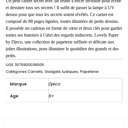
Un petit carnet secret avec un feutre à encre invisible pour écrire
et dessiner tous ses secrets ! Il suffit de passer la lampe à UV
dessus pour que tous les secrets soient révélés. Ce carnet est
composé de 88 pages lignées, toutes illustrées de petits dessins.
Il possède un cadenas en forme de cœur et deux clés pour garder
toutes ses histoires à l’abri des regards indiscrets. Lovely Paper
by Djeco, une collection de papeterie raffinée et délicate aux
jolies illustrations, pour illuminer le quotidien des grands et des
petits.
UGS
3070900036505
Catégories
Carnets
,
Gadgets ludiques
,
Papeterie
Marque
Djeco
Age
6+