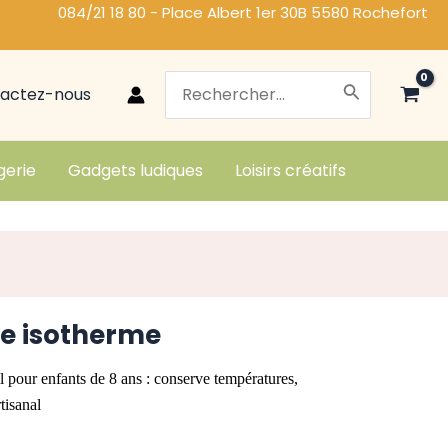
084/21 18 80 - Place Albert 1er 30B 5580 Rochefort
Search
actez-nous
for:
gerie
Gadgets ludiques
Loisirs créatifs
e isotherme
pour enfants de 8 ans : conserve températures,
tisanal