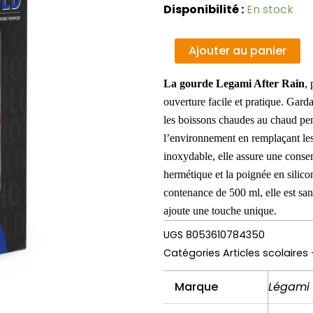
quantité
Disponibilité :
En stock
de
Legami
Al
Ajouter au panier
-
Gourde
La gourde Legami After Rain
, 
isotherme
ouverture facile et pratique. Gard
les boissons chaudes au chaud pe
l’environnement en remplaçant les 
inoxydable, elle assure une cons
hermétique et la poignée en silico
contenance de 500 ml, elle est sa
ajoute une touche unique.
UGS
8053610784350
Catégories
Articles scolaires
Marque
Légami