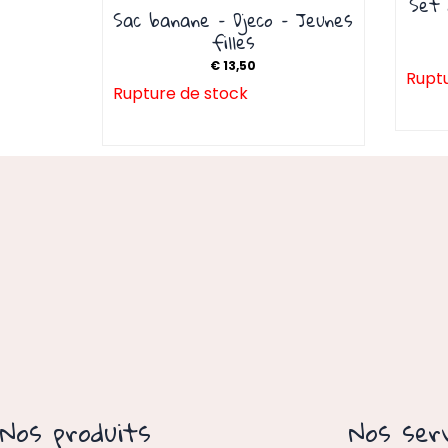
Set 
Sac banane – Djeco – Jeunes
filles
€
13,50
Ruptu
Rupture de stock
Nos produits
Nos serv