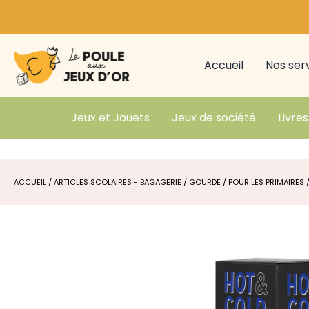
Aller
au
contenu
Accueil
Nos ser
Jeux et Jouets
Jeux de société
Livres
ACCUEIL
/
ARTICLES SCOLAIRES - BAGAGERIE
/
GOURDE
/
POUR LES PRIMAIRES
/