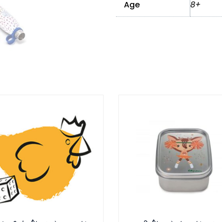
Age
8+