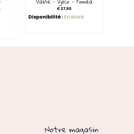
–
Valise – Djeco – Poméa
a
€
27,50
Disponibilité :
En stock
Notre magasin