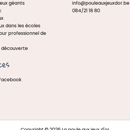
jeux géants
info@pouleauxjeuxdor.be
c
084/21 18 80
ux
ux dans les écoles
our professionnel de
x découverte
ces
 Facebook
Copyright © 2026 La poule aux jeux d'or