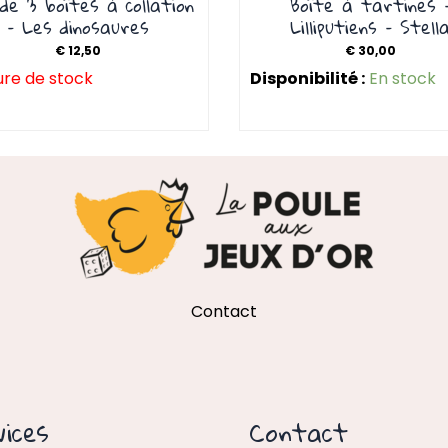
de 3 boîtes à collation
Boîte à tartines 
– Les dinosaures
Lilliputiens – Stell
€
12,50
€
30,00
re de stock
Disponibilité :
En stock
Contact
ices
Contact