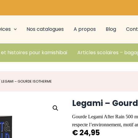
vices
Nos catalogues
A propos
Blog
Cont
 et histoires pour kamishibaï
Articles scolaires – baga
 LEGAMI – GOURDE ISOTHERME
Legami – Gourd
Gourde Legami After Rain 500 ml 
respecte l’environnement, motif ar
€
24,95