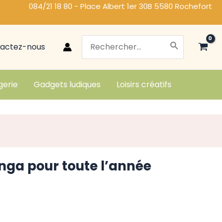
084/21 18 80 - Place Albert 1er 30B 5580 Rochefort
Search
actez-nous
for:
gerie
Gadgets ludiques
Loisirs créatifs
nga pour toute l’année