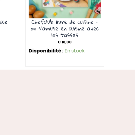
uce
Chefclub livre de cuisine –
on s’amuse en cuisine avec
les tasses
€
18,00
Disponibilité :
En stock