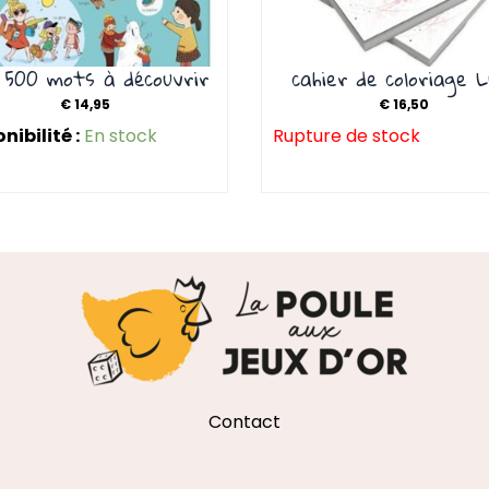
 500 mots à découvrir
cahier de coloriage L
€
14,95
€
16,50
nibilité :
En stock
Rupture de stock
Contact