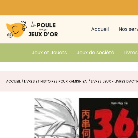
Aller
au
contenu
Accueil
Nos ser
Jeux et Jouets
Jeux de société
Livres
ACCUEIL
/
LIVRES ET HISTOIRES POUR KAMISHIBAÏ
/
LIVRES JEUX - LIVRES D'ACTI