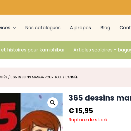
vices
Nos catalogues
A propos
Blog
Cont
 et histoires pour kamishibaï
Articles scolaires – baga
VITÉS
/ 365 DESSINS MANGA POUR TOUTE L’ANNÉE
365 dessins ma
€
15,95
Rupture de stock