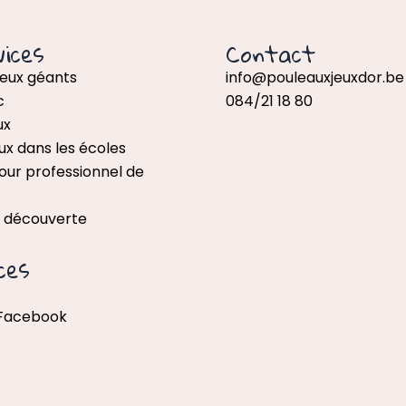
ices
Contact
jeux géants
info@pouleauxjeuxdor.be
c
084/21 18 80
ux
ux dans les écoles
our professionnel de
x découverte
ces
 Facebook