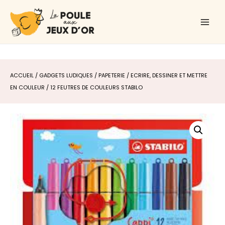
Aller
Main
au
Men
contenu
ACCUEIL
/
GADGETS LUDIQUES
/
PAPETERIE
/
ECRIRE, DESSINER ET METTRE
EN COULEUR
/ 12 FEUTRES DE COULEURS STABILO