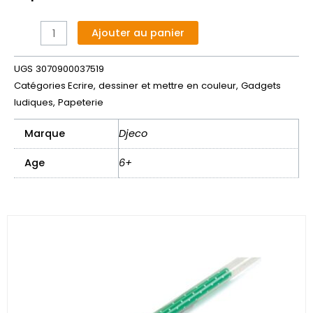
de
10
Alternative:
Ajouter au panier
crayons
à
UGS
3070900037519
papier
Catégories
Ecrire, dessiner et mettre en couleur
,
Gadgets
-
ludiques
,
Papeterie
Lucille
Marque
Djeco
Age
6+