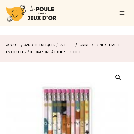
Aller
Main
au
Men
contenu
ACCUEIL
/
GADGETS LUDIQUES
/
PAPETERIE
/
ECRIRE, DESSINER ET METTRE
EN COULEUR
/ 10 CRAYONS À PAPIER – LUCILLE