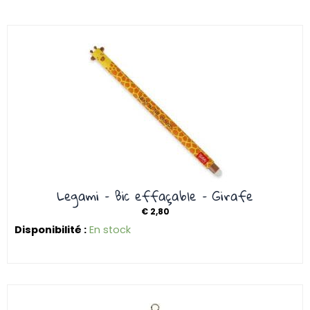
Legami – Bic effaçable – Girafe
€
2,80
Disponibilité :
En stock