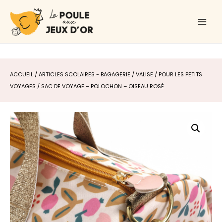
Aller
Main
au
Men
contenu
ACCUEIL
/
ARTICLES SCOLAIRES - BAGAGERIE
/
VALISE
/
POUR LES PETITS
VOYAGES
/ SAC DE VOYAGE – POLOCHON – OISEAU ROSÉ