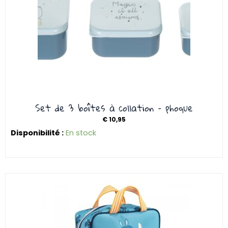
Set de 3 boîtes à collation – phoque
€
10,95
Disponibilité :
En stock