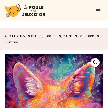
Aller
Main
au
Men
contenu
ACCUEIL
/
PUZZLES ADULTES
/
1000 PIÈCES
/ PUZZLE ENJOY – 1000PCES –
FIERY FOX