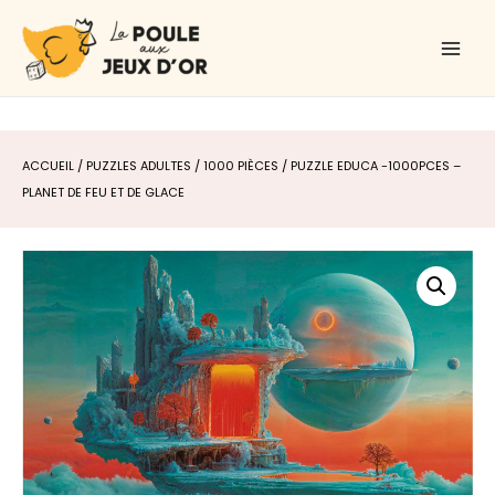
Aller
Main
au
Men
contenu
ACCUEIL
/
PUZZLES ADULTES
/
1000 PIÈCES
/ PUZZLE EDUCA -1000PCES –
PLANET DE FEU ET DE GLACE