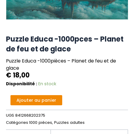
Puzzle Educa -1000pces – Planet
de feu et de glace
Puzzle Educa -1000pièces – Planet de feu et de
glace
€
18,00
quantité
Disponibilité :
En stock
de
Puzzle
Alternative:
Ajouter au panier
Educa
-1000pces
UGS
8412668202375
-
Catégories
1000 pièces
,
Puzzles adultes
Planet
de