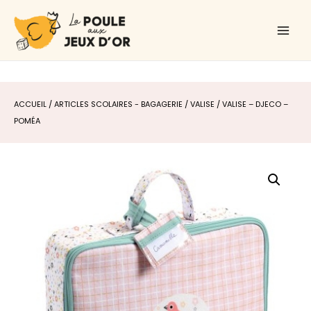
Aller
Main
au
Men
contenu
ACCUEIL
/
ARTICLES SCOLAIRES - BAGAGERIE
/
VALISE
/ VALISE – DJECO –
POMÉA