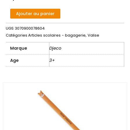
de
Valise
Alternative:
Ajouter au panier
-
Djeco
UGS
3070900078604
-
Catégories
Articles scolaires - bagagerie
,
Valise
Poméa
Marque
Djeco
Age
3+