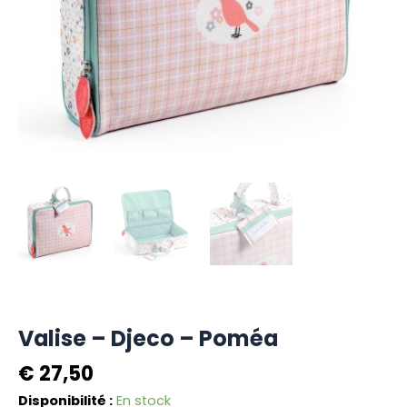
Valise – Djeco – Poméa
€
27,50
quantité
Disponibilité :
En stock