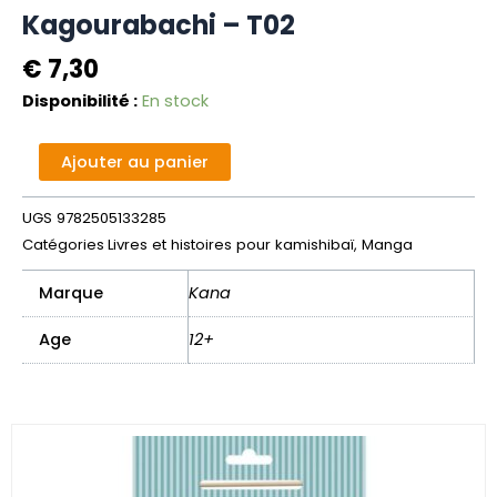
Kagourabachi – T02
€
7,30
quantité
Disponibilité :
En stock
de
Kagourabachi
Alternative:
Ajouter au panier
-
T02
UGS
9782505133285
Catégories
Livres et histoires pour kamishibaï
,
Manga
Marque
Kana
Age
12+