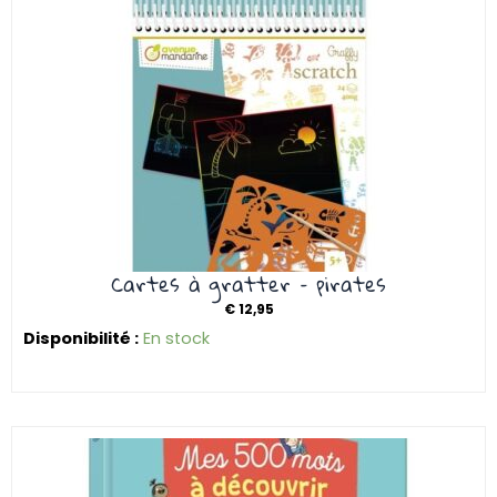
Cartes à gratter – pirates
€
12,95
Disponibilité :
En stock