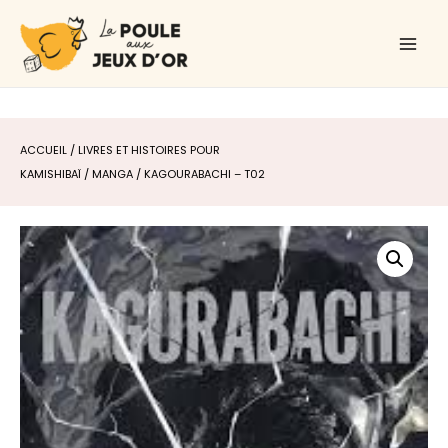
Aller
Main
au
Men
contenu
ACCUEIL
/
LIVRES ET HISTOIRES POUR
KAMISHIBAÏ
/
MANGA
/ KAGOURABACHI – T02