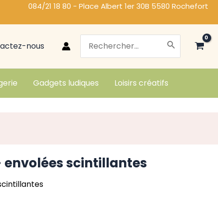
084/21 18 80 - Place Albert 1er 30B 5580 Rochefort
Search
actez-nous
for:
gerie
Gadgets ludiques
Loisirs créatifs
 envolées scintillantes
cintillantes