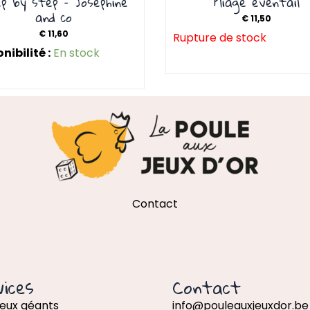
p by step – Josephine
Pliage éventail
and co
€
11,50
€
11,60
Rupture de stock
nibilité :
En stock
Contact
ices
Contact
jeux géants
info@pouleauxjeuxdor.be