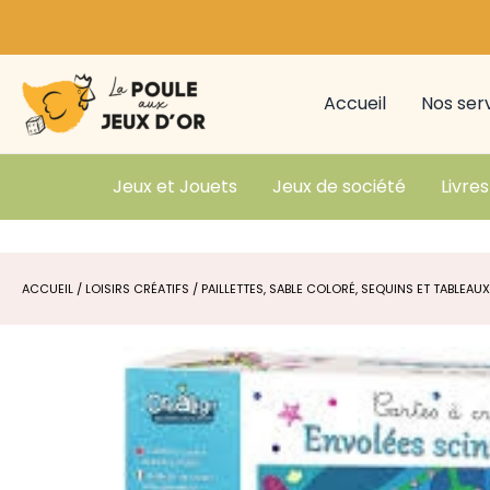
Aller
au
contenu
Accueil
Nos ser
Jeux et Jouets
Jeux de société
Livres
ACCUEIL
/
LOISIRS CRÉATIFS
/
PAILLETTES, SABLE COLORÉ, SEQUINS ET TABLEAUX