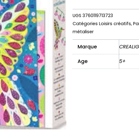
UGS
3760119713723
Catégories
Loisirs créatifs
,
Pa
métaliser
Marque
CREALI
Age
5+