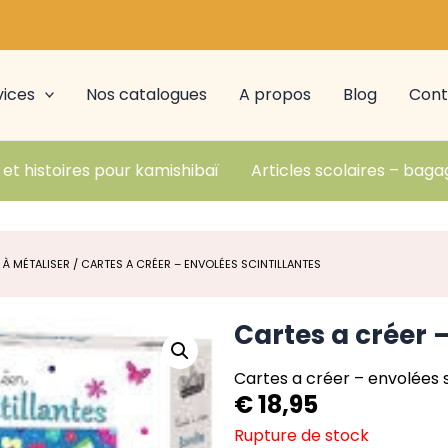
vices
Nos catalogues
A propos
Blog
Cont
 et histoires pour kamishibaï
Articles scolaires – baga
 À MÉTALISER
/ CARTES A CRÉER – ENVOLÉES SCINTILLANTES
Cartes a créer –
Cartes a créer – envolées s
€
18,95
Rupture de stock