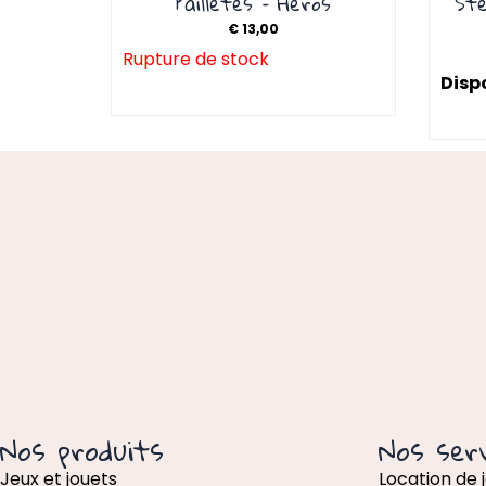
Pailletes – Héros
Ste
€
13,00
Rupture de stock
Dispo
Nos produits
Nos serv
Jeux et jouets
Location de 