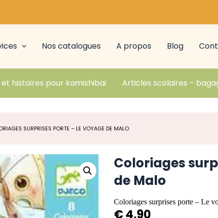
vices
Nos catalogues
A propos
Blog
Cont
 et histoires pour kamishibaï
Articles scolaires – baga
ORIAGES SURPRISES PORTE – LE VOYAGE DE MALO
Coloriages surp
de Malo
Coloriages surprises porte – Le 
€
4,90