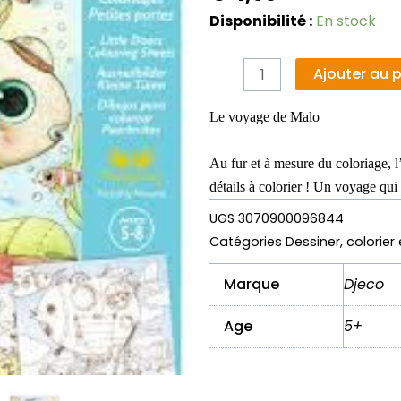
quantité
Disponibilité :
En stock
de
Coloriages
Ajouter au 
surprises
porte
Le voyage de Malo
-
Le
Au fur et à mesure du coloriage, l
voyage
détails à colorier ! Un voyage qui 
de
UGS
3070900096844
Malo
Catégories
Dessiner, colorier
Marque
Djeco
Age
5+