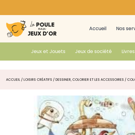
Aller
au
contenu
Accueil
Nos ser
Jeux et Jouets
Jeux de société
Livres
ACCUEIL
/
LOISIRS CRÉATIFS
/
DESSINER, COLORIER ET LES ACCESSOIRES
/ COL