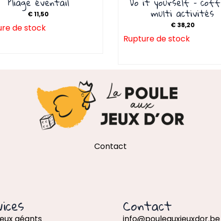
Pliage éventail
Do it yourself – cof
multi activités
€
11,50
€
38,20
re de stock
Rupture de stock
Contact
ices
Contact
jeux géants
info@pouleauxjeuxdor.be