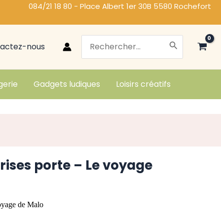
084/21 18 80 - Place Albert 1er 30B 5580 Rochefort
Search
actez-nous
for:
gerie
Gadgets ludiques
Loisirs créatifs
rises porte – Le voyage
voyage de Malo