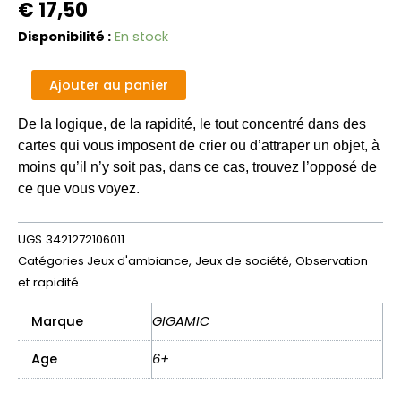
€
17,50
quantité
Disponibilité :
En stock
de
Bazar
Alternative:
Ajouter au panier
bizarre
De la logique, de la rapidité, le tout concentré dans des
cartes qui vous imposent de crier ou d’attraper un objet, à
moins qu’il n’y soit pas, dans ce cas, trouvez l’opposé de
ce que vous voyez.
UGS
3421272106011
Catégories
Jeux d'ambiance
,
Jeux de société
,
Observation
et rapidité
Marque
GIGAMIC
Age
6+