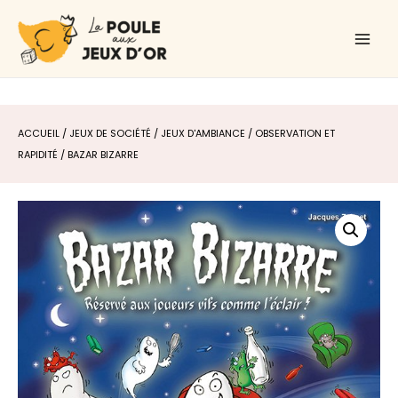
Aller
Main
au
Men
contenu
ACCUEIL
/
JEUX DE SOCIÉTÉ
/
JEUX D'AMBIANCE
/
OBSERVATION ET
RAPIDITÉ
/ BAZAR BIZARRE