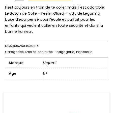
de
colle
Il est toujours en train de te coller, mais il est adorable.
-
Le Bâton de Colle – Feelin’ Glued – Kitty de Legami à
Feeling
base d’eau, pensé pour l’école et parfait pour les
glued,
enfants qui veulent coller en toute sécurité et dans la
Kitty
bonne humeur.
UGS
8052694030414
Catégories
Articles scolaires - bagagerie
,
Papeterie
Marque
Légami
Age
6+