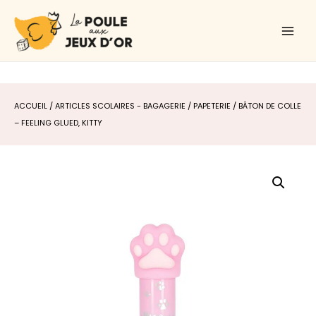
Aller
Main
au
Men
contenu
ACCUEIL
/
ARTICLES SCOLAIRES - BAGAGERIE
/
PAPETERIE
/ BÂTON DE COLLE
– FEELING GLUED, KITTY