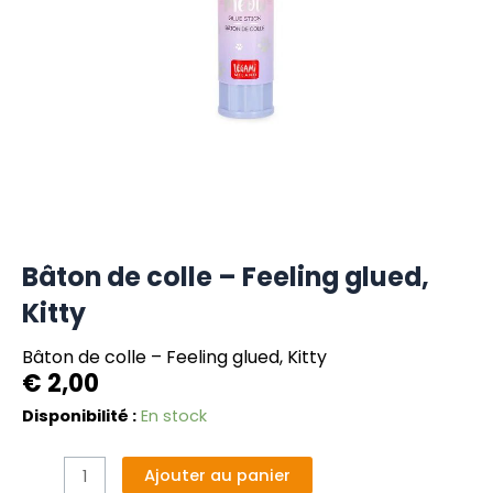
Bâton de colle – Feeling glued,
Kitty
Bâton de colle – Feeling glued, Kitty
€
2,00
quantité
Disponibilité :
En stock
de
Bâton
Alternative:
Ajouter au panier