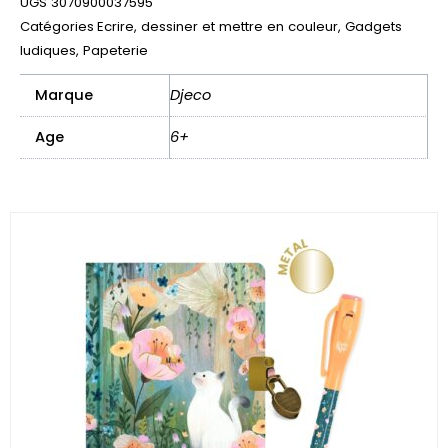
UGS
3070900037595
classiques
Catégories
Ecrire, dessiner et mettre en couleur
,
Gadgets
ludiques
,
Papeterie
Marque
Djeco
Age
6+