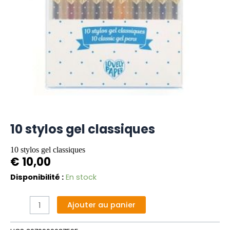
10 stylos gel classiques
10 stylos gel classiques
€
10,00
quantité
Disponibilité :
En stock
de
10
Alternative:
Ajouter au panier
stylos
gel