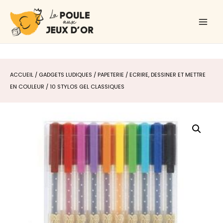
Aller
Main
au
Men
contenu
ACCUEIL
/
GADGETS LUDIQUES
/
PAPETERIE
/
ECRIRE, DESSINER ET METTRE
EN COULEUR
/ 10 STYLOS GEL CLASSIQUES