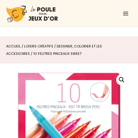
Aller
Main
au
Men
contenu
ACCUEIL
/
LOISIRS CRÉATIFS
/
DESSINER, COLORIER ET LES
ACCESSOIRES
/ 10 FEUTRES PINCEAUX SWEET