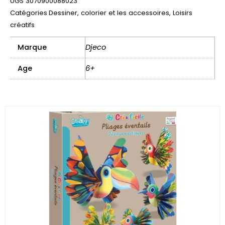
UGS
3070900088023
sweet
Catégories
Dessiner, colorier et les accessoires
,
Loisirs
créatifs
Marque
Djeco
Age
6+