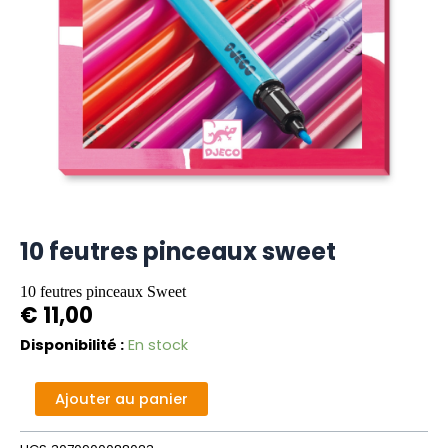
10 feutres pinceaux sweet
10 feutres pinceaux Sweet
€
11,00
quantité
Disponibilité :
En stock
de
10
Alternative:
Ajouter au panier
feutres
pinceaux