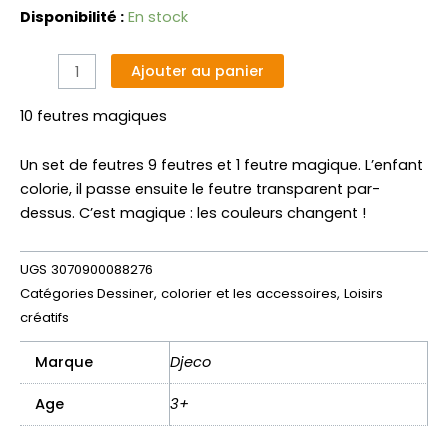
quantité
Disponibilité :
En stock
de
10
Alternative:
Ajouter au panier
feutres
magiques
10 feutres magiques
Un set de feutres 9 feutres et 1 feutre magique. L’enfant
colorie, il passe ensuite le feutre transparent par-
dessus. C’est magique : les couleurs changent !
UGS
3070900088276
Catégories
Dessiner, colorier et les accessoires
,
Loisirs
créatifs
Marque
Djeco
Age
3+