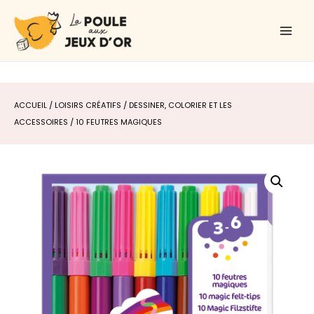
Aller
Main
au
Men
contenu
ACCUEIL
/
LOISIRS CRÉATIFS
/
DESSINER, COLORIER ET LES
ACCESSOIRES
/ 10 FEUTRES MAGIQUES