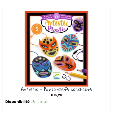
Artistic – Porte-clefs catcheurs
€
15,20
Disponibilité :
En stock